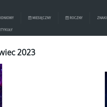
ODNIOWY
MIESIĘCZNY
ROCZNY
ZNAKI
RTYKUŁY
rwiec 2023