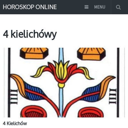
HOROSKOP ONLINE
MENU
4 kielichówy
MAŁE ARKANA
4 Kielichów