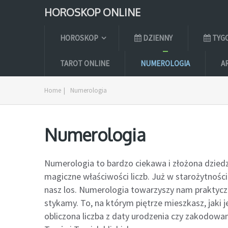
HOROSKOP ONLINE
HOROSKOP
DZIENNY
TYG
TAROT ONLINE
NUMEROLOGIA
A
Home
|
Numerologia
Numerologia
Numerologia to bardzo ciekawa i złożona dzied
magiczne właściwości liczb. Już w starożytności 
nasz los. Numerologia towarzyszy nam praktyczni
stykamy. To, na którym piętrze mieszkasz, jaki
obliczona liczba z daty urodzenia czy zakodow