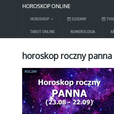
HOROSKOP ONLINE
HOROSKOP
DZIENNY
TYG
TAROT ONLINE
NUMEROLOGIA
A
horoskop roczny panna
ROCZNY