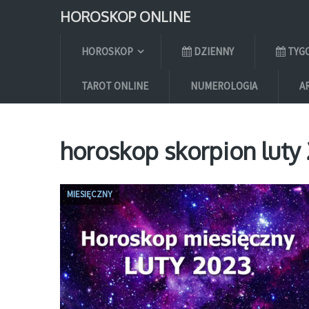
HOROSKOP ONLINE
HOROSKOP
DZIENNY
TYG
TAROT ONLINE
NUMEROLOGIA
A
horoskop skorpion luty
MIESIĘCZNY