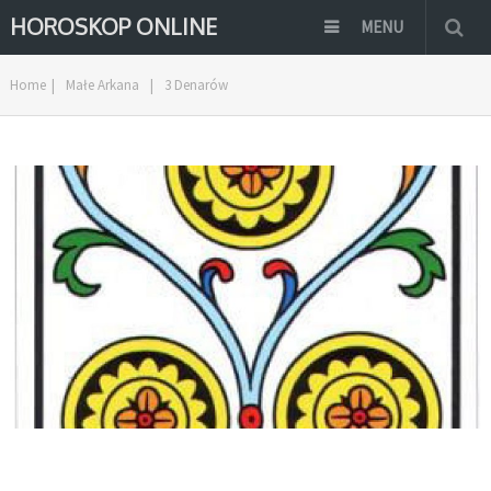
HOROSKOP ONLINE
MENU
Home
|
Małe Arkana
|
3 Denarów