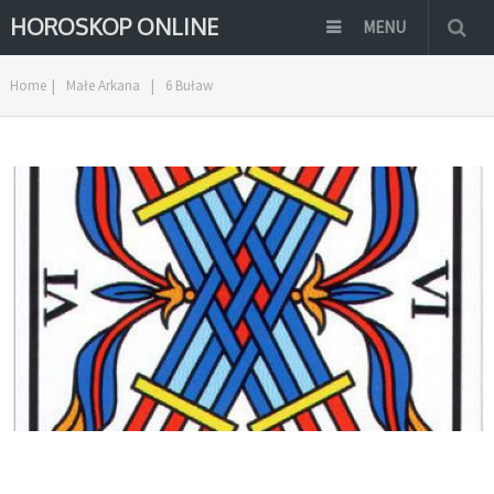
HOROSKOP ONLINE
MENU
Home
|
Małe Arkana
|
6 Buław