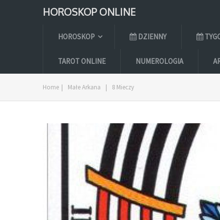
HOROSKOP ONLINE
HOROSKOP
DZIENNY
TYG
TAROT ONLINE
NUMEROLOGIA
A
Home
|
Małe Arkana
|
8 Mieczy