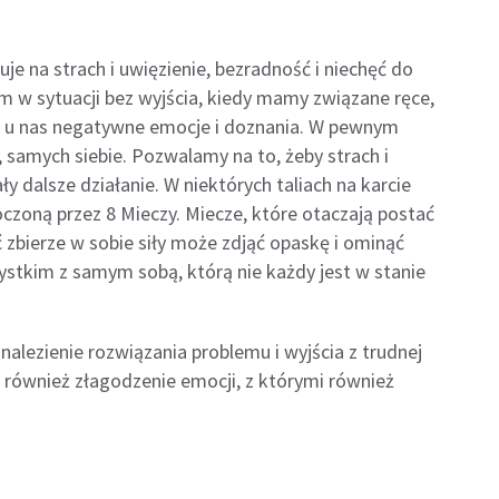
e na strach i uwięzienie, bezradność i niechęć do
am w sytuacji bez wyjścia, kiedy mamy związane ręce,
ą u nas negatywne emocje i doznania. W pewnym
 samych siebie. Pozwalamy na to, żeby strach i
y dalsze działanie. W niektórych taliach na karcie
czoną przez 8 Mieczy. Miecze, które otaczają postać
ć zbierze w sobie siły może zdjąć opaskę i ominąć
ystkim z samym sobą, którą nie każdy jest w stanie
nalezienie rozwiązania problemu i wyjścia z trudnej
je również złagodzenie emocji, z którymi również