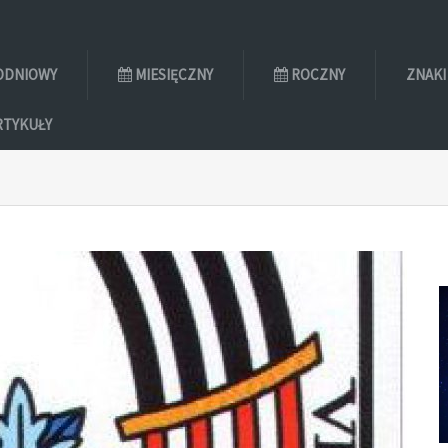
ODNIOWY
MIESIĘCZNY
ROCZNY
ZNAKI
RTYKUŁY