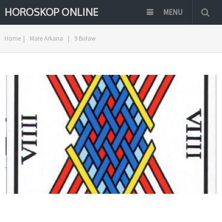
HOROSKOP ONLINE
MENU
Home
|
Małe Arkana
|
9 Buław