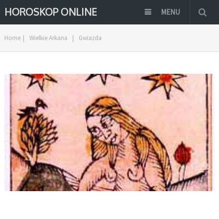
HOROSKOP ONLINE
MENU
Home
|
Wielkie Arkana
|
Gwiazda