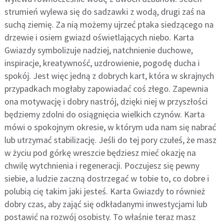
strumień wylewa się do sadzawki z wodą, drugi zaś na
suchą ziemię. Za nią możemy ujrzeć ptaka siedzącego na
drzewie i osiem gwiazd oświetlających niebo. Karta
Gwiazdy symbolizuje nadziej, natchnienie duchowe,
inspiracje, kreatywność, uzdrowienie, pogodę ducha i
spokój. Jest więc jedną z dobrych kart, która w skrajnych
przypadkach mogłaby zapowiadać coś złego. Zapewnia
ona motywację i dobry nastrój, dzięki niej w przyszłości
będziemy zdolni do osiągnięcia wielkich czynów. Karta
mówi o spokojnym okresie, w którym uda nam się nabrać
lub utrzymać stabilizację. Jeśli do tej pory czułeś, że masz
w życiu pod górkę wreszcie będziesz mieć okazję na
chwilę wytchnienia i regeneracji. Poczujesz się pewny
siebie, a ludzie zaczną dostrzegać w tobie to, co dobre i
polubią cię takim jaki jesteś. Karta Gwiazdy to również
dobry czas, aby zająć się odkładanymi inwestycjami lub
postawić na rozwój osobisty. To właśnie teraz masz