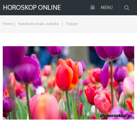
HOROSKOP ONLINE
MENU
Home
|
Kwiatowe znaki zodiaku
|
Tulipan