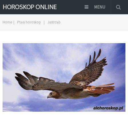
HOROSKOP ONLINE
MENU
Home
|
Ptasi horoskop
|
Jastrząb