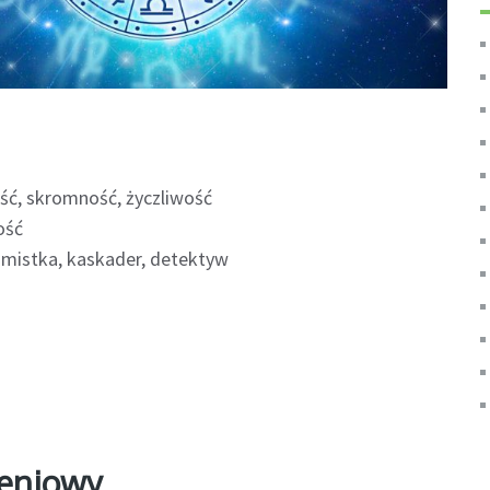
ość, skromność, życzliwość
ość
mistka, kaskader, detektyw
zeniowy