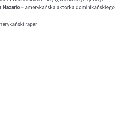
a Nazario
– amerykańska aktorka dominikańskiego
erykański raper