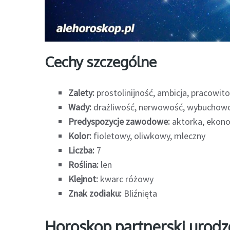
Cechy szczególne
Zalety:
prostolinijność, ambicja, pracowit
Wady:
drażliwość, nerwowość, wybuchow
Predyspozycje zawodowe:
aktorka, ekono
Kolor:
fioletowy, oliwkowy, mleczny
Liczba:
7
Roślina:
len
Klejnot:
kwarc różowy
Znak zodiaku:
Bliźnięta
Horoskop partnerski urod