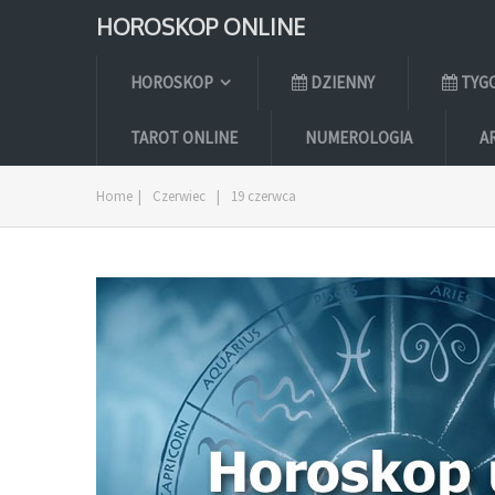
HOROSKOP ONLINE
HOROSKOP
DZIENNY
TYG
TAROT ONLINE
NUMEROLOGIA
A
Home
|
Czerwiec
|
19 czerwca