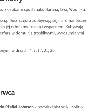
ku z osobami spod znaku Barana, Lwa, Wodnika.
rością. Dość często zdobywają się na romantyczne
ają jej członków troską i wsparciem. Kultywują
tmosferę w domu. Są troskliwymi, wyrozumiałymi
nymi w dniach: 4, 7, 17, 21, 30.
erwca
 de Pfeffel Johnson
– brytyjski historyk i polityk