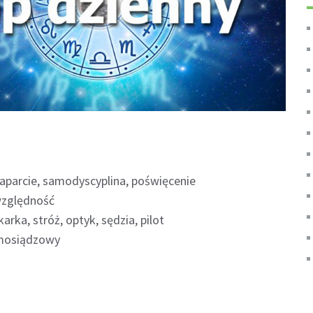
parcie, samodyscyplina, poświęcenie
względność
arka, stróż, optyk, sędzia, pilot
 mosiądzowy