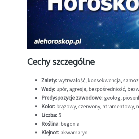
Cechy szczególne
Zalety:
wytrwałość, konsekwencja, samoza
Wady:
upór, agresja, bezpośredniość, bez
Predyspozycje zawodowe:
geolog, piosenk
Kolor:
brązowy, czerwony, atramentowy,
Liczba:
5
Roślina:
begonia
Klejnot:
akwamaryn