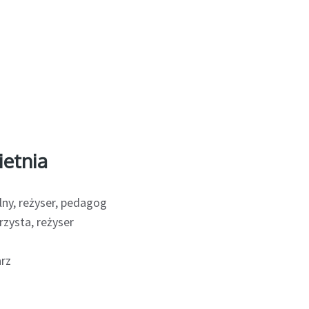
ietnia
lny, reżyser, pedagog
zysta, reżyser
arz