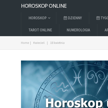
HOROSKOP ONLINE
HOROSKOP
DZIENNY
TYG
TAROT ONLINE
NUMEROLOGIA
A
Home
|
Kwiecień
|
18 kwietnia