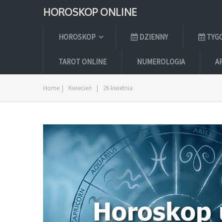
HOROSKOP ONLINE
HOROSKOP
DZIENNY
TYG
TAROT ONLINE
NUMEROLOGIA
A
Home
|
Kwiecień
|
26 kwietnia