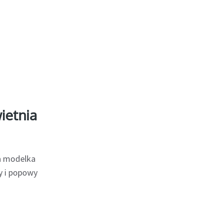
ietnia
a modelka
y i popowy