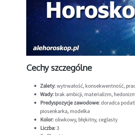
Cechy szczególne
Zalety:
wytrwałość, konsekwentność, praco
Wady:
brak ambicji, materializm, hedoniz
Predyspozycje zawodowe:
doradca podatk
piosenkarka, modelka
Kolor:
oliwkowy, błękitny, ceglasty
Liczba:
3