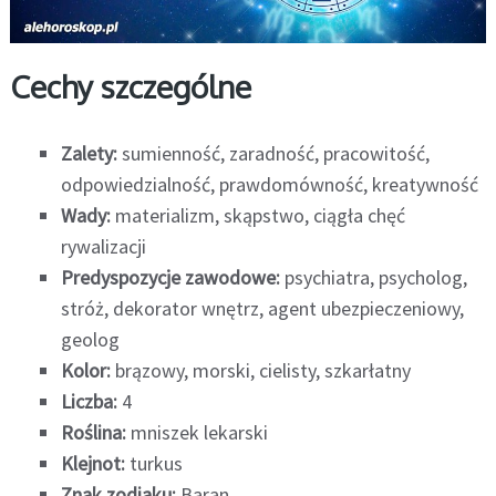
Cechy szczególne
Zalety:
sumienność, zaradność, pracowitość,
odpowiedzialność, prawdomówność, kreatywność
Wady:
materializm, skąpstwo, ciągła chęć
rywalizacji
Predyspozycje zawodowe:
psychiatra, psycholog,
stróż, dekorator wnętrz, agent ubezpieczeniowy,
geolog
Kolor:
brązowy, morski, cielisty, szkarłatny
Liczba:
4
Roślina:
mniszek lekarski
Klejnot:
turkus
Znak zodiaku:
Baran