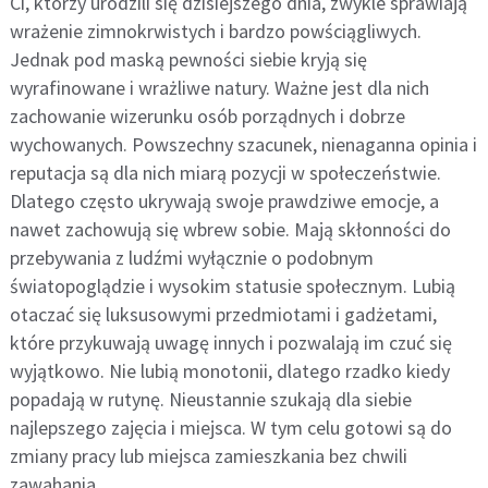
Ci, którzy urodzili się dzisiejszego dnia, zwykle sprawiają
wrażenie zimnokrwistych i bardzo powściągliwych.
Jednak pod maską pewności siebie kryją się
wyrafinowane i wrażliwe natury. Ważne jest dla nich
zachowanie wizerunku osób porządnych i dobrze
wychowanych. Powszechny szacunek, nienaganna opinia i
reputacja są dla nich miarą pozycji w społeczeństwie.
Dlatego często ukrywają swoje prawdziwe emocje, a
nawet zachowują się wbrew sobie. Mają skłonności do
przebywania z ludźmi wyłącznie o podobnym
światopoglądzie i wysokim statusie społecznym. Lubią
otaczać się luksusowymi przedmiotami i gadżetami,
które przykuwają uwagę innych i pozwalają im czuć się
wyjątkowo. Nie lubią monotonii, dlatego rzadko kiedy
popadają w rutynę. Nieustannie szukają dla siebie
najlepszego zajęcia i miejsca. W tym celu gotowi są do
zmiany pracy lub miejsca zamieszkania bez chwili
zawahania.