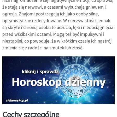
nich nagromadzenie się negatywnych emocji, co sprawia,
że stają się nerwowi, a czasami wybuchają gniewem i
agresją. Znajomi postrzegają ich jako osoby silne,
optymistyczne i zdecydowane. W rzeczywistości jednak
są skryte i chronią osobiste uczucia, lęki i niedociągnięcia
przed wścibskimi oczami. Mogą też być impulsywni i
niestabilni, co powoduje, że w krótkim czasie ich nastrój
zmienia się z radości na smutek lub złość.
Cechy szczególne