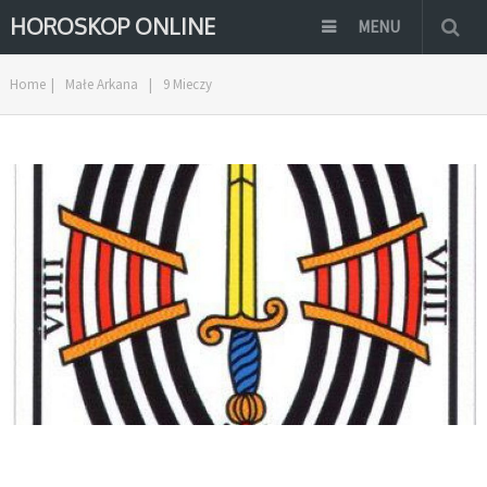
HOROSKOP ONLINE
MENU
Home
|
Małe Arkana
|
9 Mieczy