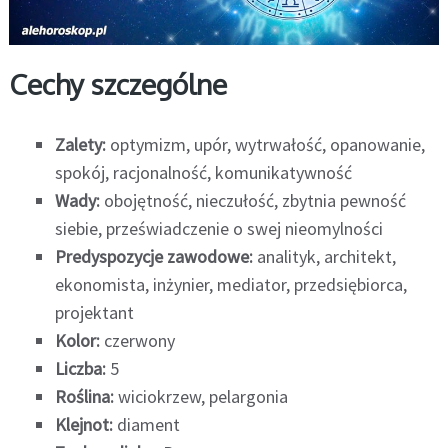
Cechy szczególne
Zalety:
optymizm, upór, wytrwałość, opanowanie,
spokój, racjonalność, komunikatywność
Wady:
obojętność, nieczułość, zbytnia pewność
siebie, przeświadczenie o swej nieomylności
Predyspozycje zawodowe:
analityk, architekt,
ekonomista, inżynier, mediator, przedsiębiorca,
projektant
Kolor:
czerwony
Liczba:
5
Roślina:
wiciokrzew, pelargonia
Klejnot:
diament