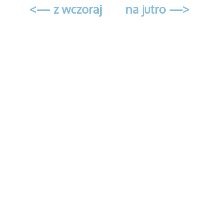
<— z wczoraj
na jutro —>