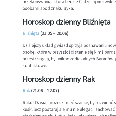
przekonywania, która będzie Ci dzisiaj niezwykl
osobami spod znaku Byka.
Horoskop dzienny Bliźnięta
Bliźnięta
(21.05 – 20.06)
Dzisiejszy układ gwiazd sprzyja poznawaniu now
osobę, która w przyszłości stanie się kimś bar
przestrzegają, by unikać zodiakalnych Baranów
konfliktowe.
Horoskop dzienny Rak
Rak
(21.06 – 22.07)
Raku! Dzisiaj możesz mieć szansę, by rozwinąć 
kusił, lecz postaraj się mu nie ulegać i zachow
niechcianych skutków. Jeżeli nie wiesz, jak najl