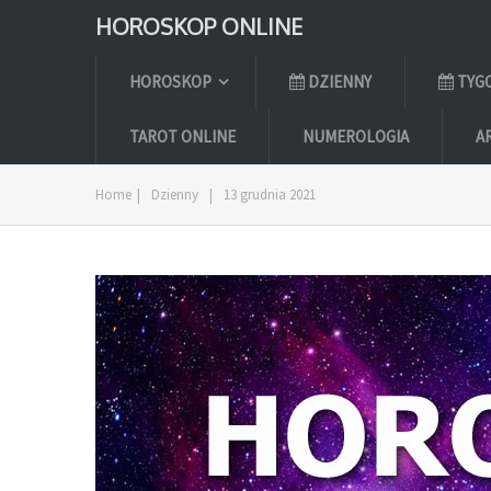
HOROSKOP ONLINE
HOROSKOP
DZIENNY
TYG
TAROT ONLINE
NUMEROLOGIA
A
Home
|
Dzienny
|
13 grudnia 2021