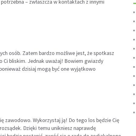
e potrzebna – zwłaszcza w kontaktach z innymi
ych osób. Zatem bardzo możliwe jest, że spotkasz
dzo Ci bliskim. Jednak uważaj! Bowiem gwiazdy
, ponieważ dzisiaj mogą być one wyjątkowo
się zawodowo. Wykorzystaj ją! Do tego los będzie Cię
ać rozsądek. Dzięki temu unikniesz naprawdę
epiej będzie postąpić, zwróć się o radę do zodiakalnego