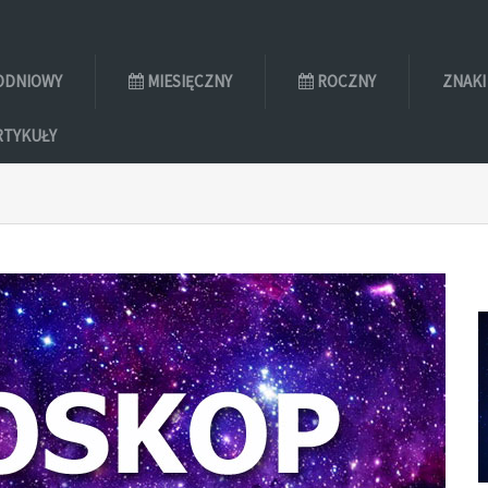
ODNIOWY
MIESIĘCZNY
ROCZNY
ZNAKI
RTYKUŁY