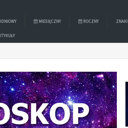
ODNIOWY
MIESIĘCZNY
ROCZNY
ZNAKI
RTYKUŁY