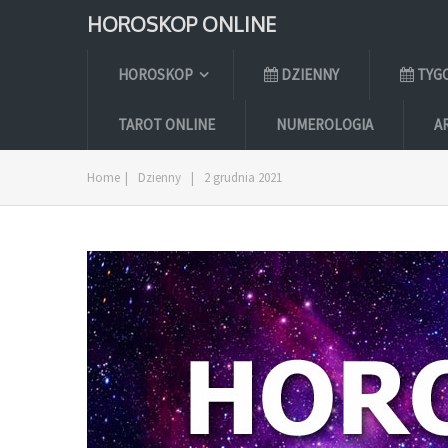
HOROSKOP ONLINE
HOROSKOP
DZIENNY
TYG
TAROT ONLINE
NUMEROLOGIA
A
Home
|
Dzienny
|
2 grudnia 2021