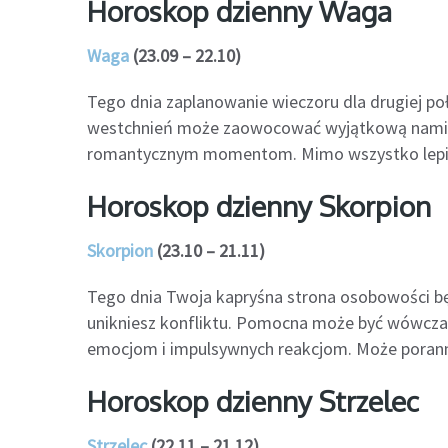
Horoskop dzienny Waga
Waga
(23.09 – 22.10)
Tego dnia zaplanowanie wieczoru dla drugiej po
westchnień może zaowocować wyjątkową namiętn
romantycznym momentom. Mimo wszystko lepiej u
Horoskop dzienny Skorpion
Skorpion
(23.10 – 21.11)
Tego dnia Twoja kapryśna strona osobowości będ
unikniesz konfliktu. Pomocna może być wówczas
emocjom i impulsywnych reakcjom. Może poranna 
Horoskop dzienny Strzelec
Strzelec
(22.11 – 21.12)