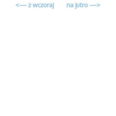
<— z wczoraj
na jutro —>