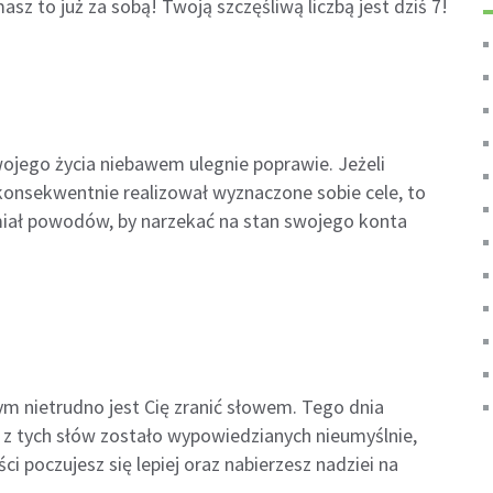
sz to już za sobą! Twoją szczęśliwą liczbą jest dziś 7!
ojego życia niebawem ulegnie poprawie. Jeżeli
konsekwentnie realizował wyznaczone sobie cele, to
miał powodów, by narzekać na stan swojego konta
ym nietrudno jest Cię zranić słowem. Tego dnia
e z tych słów zostało wypowiedzianych nieumyślnie,
 poczujesz się lepiej oraz nabierzesz nadziei na