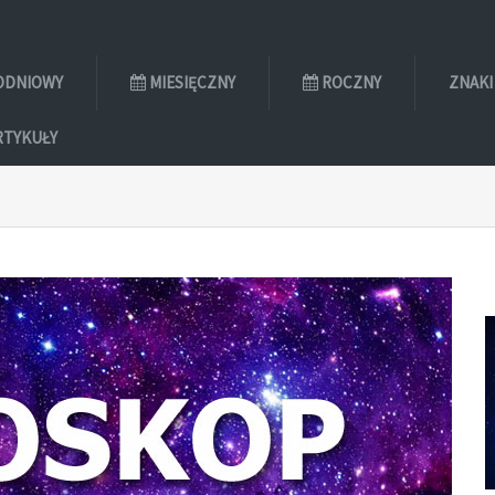
ODNIOWY
MIESIĘCZNY
ROCZNY
ZNAKI
RTYKUŁY