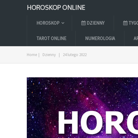
HOROSKOP ONLINE
HOROSKOP
DZIENNY
TYG
TAROT ONLINE
NUMEROLOGIA
A
Home
|
Dzienny
|
24 lutego 2022