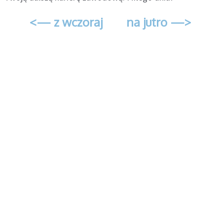
<— z wczoraj
na jutro —>