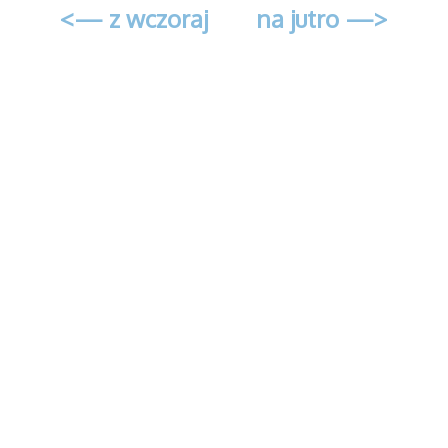
<— z wczoraj
na jutro —>