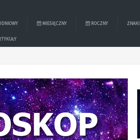
ODNIOWY
MIESIĘCZNY
ROCZNY
ZNAKI
RTYKUŁY