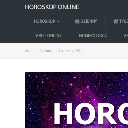
HOROSKOP ONLINE
HOROSKOP
DZIENNY
TYG
TAROT ONLINE
NUMEROLOGIA
A
Home
|
Dzienny
|
9 września 2021