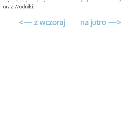
oraz Wodniki.
<— z wczoraj
na jutro —>