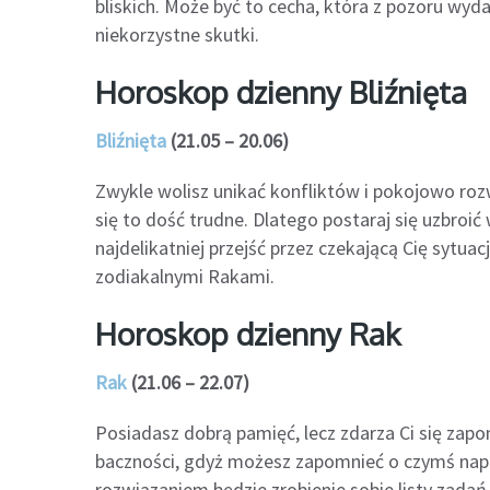
bliskich. Może być to cecha, która z pozoru wyd
niekorzystne skutki.
Horoskop dzienny Bliźnięta
Bliźnięta
(21.05 – 20.06)
Zwykle wolisz unikać konfliktów i pokojowo roz
się to dość trudne. Dlatego postaraj się uzbroić
najdelikatniej przejść przez czekającą Cię sytu
zodiakalnymi Rakami.
Horoskop dzienny Rak
Rak
(21.06 – 22.07)
Posiadasz dobrą pamięć, lecz zdarza Ci się zapom
baczności, gdyż możesz zapomnieć o czymś nap
rozwiązaniem będzie zrobienie sobie listy zada