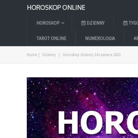
HOROSKOP ONLINE
HOROSKOP
DZIENNY
TYG
TAROT ONLINE
NUMEROLOGIA
A
Home
|
Dzienny
|
Horoskop dzienny 14 czerwca 2021