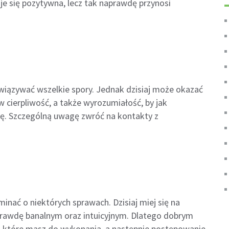
aje się pozytywna, lecz tak naprawdę przynosi
wiązywać wszelkie spory. Jednak dzisiaj może okazać
 w cierpliwość, a także wyrozumiałość, by jak
ację. Szczególną uwagę zwróć na kontakty z
inać o niektórych sprawach. Dzisiaj miej się na
rawdę banalnym oraz intuicyjnym. Dlatego dobrym
ń, które masz do wykonania, a następnie postępowanie