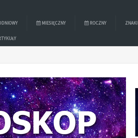
ODNIOWY
MIESIĘCZNY
ROCZNY
ZNAKI
RTYKUŁY