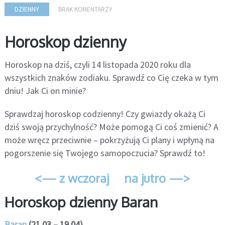
DZIENNY
BRAK KOMENTARZY
Horoskop dzienny
Horoskop na dziś, czyli 14 listopada 2020 roku dla
wszystkich znaków zodiaku. Sprawdź co Cię czeka w tym
dniu! Jak Ci on minie?
Sprawdzaj horoskop codzienny! Czy gwiazdy okażą Ci
dziś swoją przychylność? Może pomogą Ci coś zmienić? A
może wręcz przeciwnie – pokrzyżują Ci plany i wpłyną na
pogorszenie się Twojego samopoczucia? Sprawdź to!
<— z wczoraj
na jutro —>
Horoskop dzienny Baran
Baran
(21.03 – 19.04)