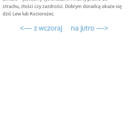
strachu, złości czy zazdrości. Dobrym doradcą okaże się
dziś Lew lub Koziorożec.
<— z wczoraj
na jutro —>