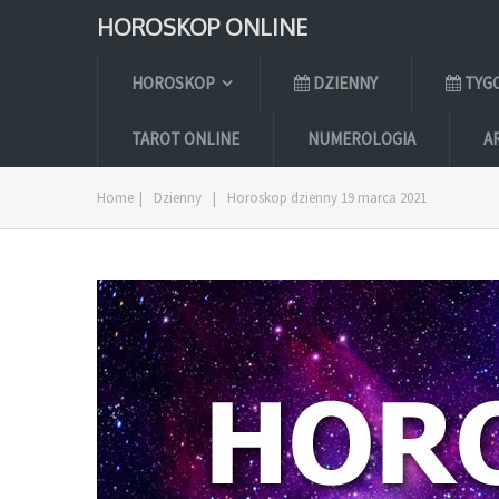
HOROSKOP ONLINE
HOROSKOP
DZIENNY
TYG
TAROT ONLINE
NUMEROLOGIA
A
Home
|
Dzienny
|
Horoskop dzienny 19 marca 2021