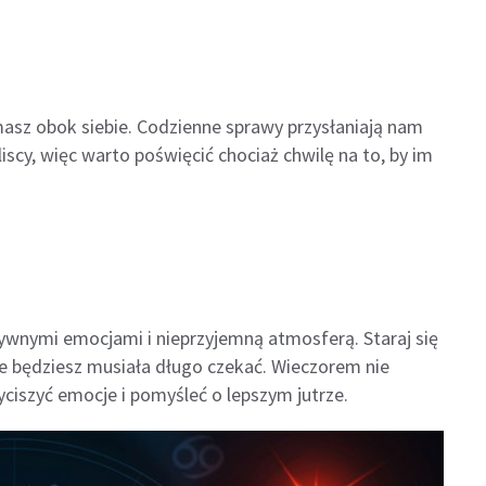
 masz obok siebie. Codzienne sprawy przysłaniają nam
liscy, więc warto poświęcić chociaż chwilę na to, by im
nymi emocjami i nieprzyjemną atmosferą. Staraj się
e będziesz musiała długo czekać. Wieczorem nie
yciszyć emocje i pomyśleć o lepszym jutrze.