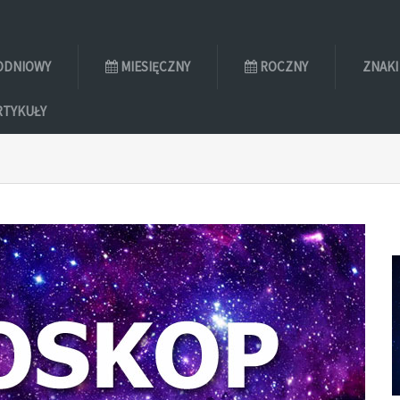
ODNIOWY
MIESIĘCZNY
ROCZNY
ZNAKI
RTYKUŁY