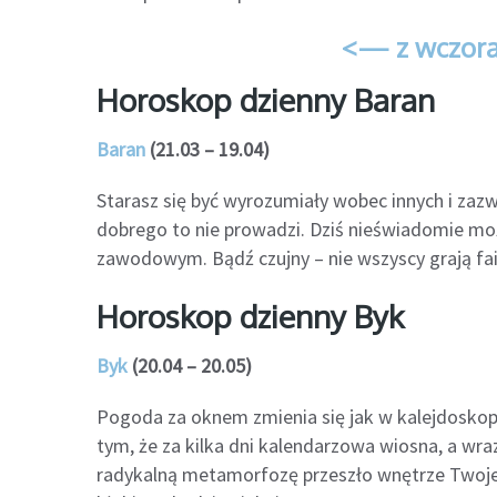
<— z wczora
Horoskop dzienny Baran
Baran
(21.03 – 19.04)
Starasz się być wyrozumiały wobec innych i zaz
dobrego to nie prowadzi. Dziś nieświadomie moż
zawodowym. Bądź czujny – nie wszyscy grają fair.
Horoskop dzienny Byk
Byk
(20.04 – 20.05)
Pogoda za oknem zmienia się jak w kalejdoskopi
tym, że za kilka dni kalendarzowa wiosna, a wra
radykalną metamorfozę przeszło wnętrze Twojeg