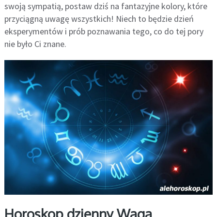
swoją sympatią, postaw dziś na fantazyjne kolory, które
przyciągną uwagę wszystkich! Niech to będzie dzień
eksperymentów i prób poznawania tego, co do tej pory
nie było Ci znane.
Horoskop dzienny Waga