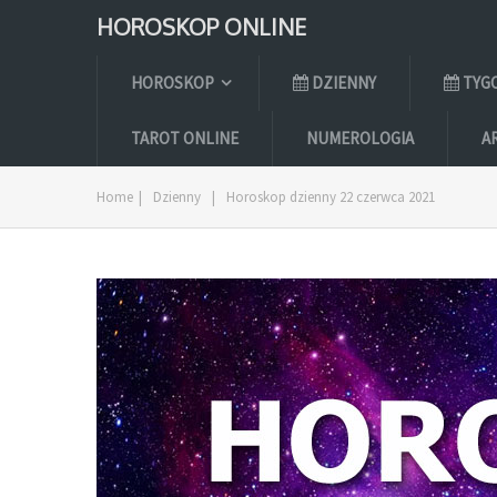
HOROSKOP ONLINE
HOROSKOP
DZIENNY
TYG
TAROT ONLINE
NUMEROLOGIA
A
Home
|
Dzienny
|
Horoskop dzienny 22 czerwca 2021