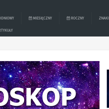
ODNIOWY
MIESIĘCZNY
ROCZNY
ZNAKI
RTYKUŁY