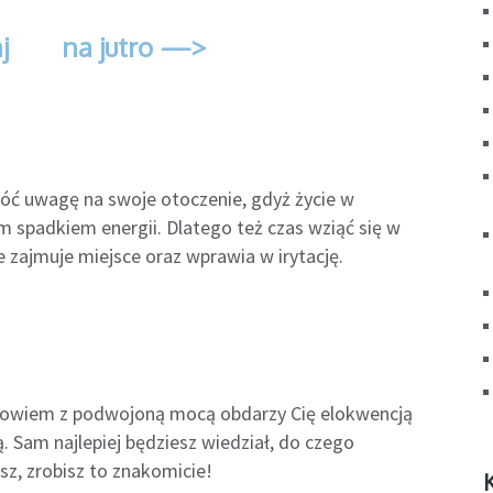
j
na jutro —>
róć uwagę na swoje otoczenie, gdyż życie w
m spadkiem energii. Dlatego też czas wziąć się w
e zajmuje miejsce oraz wprawia w irytację.
. Bowiem z podwojoną mocą obdarzy Cię elokwencją
. Sam najlepiej będziesz wiedział, do czego
asz, zrobisz to znakomicie!