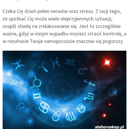
Czeka Cię dzień pełen nerwów oraz stresu. Z racji tego,
że spotkać Cię może wiele nieprzyjemnych sytuacji,
znajdź chwilę na zrelaksowanie się. Jest to szczególnie
ważne, gdyż w innym wypadku możesz stracić kontrolę, a
w rezultacie Twoje samopoczucie znacznie się pogorszy.