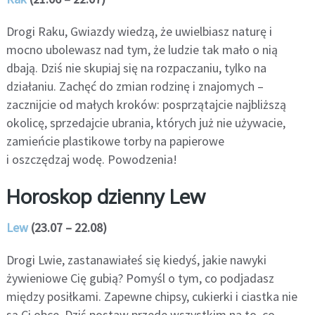
Drogi Raku, Gwiazdy wiedzą, że uwielbiasz naturę i
mocno ubolewasz nad tym, że ludzie tak mało o nią
dbają. Dziś nie skupiaj się na rozpaczaniu, tylko na
działaniu. Zachęć do zmian rodzinę i znajomych –
zacznijcie od małych kroków: posprzątajcie najbliższą
okolicę, sprzedajcie ubrania, których już nie używacie,
zamieńcie plastikowe torby na papierowe
i oszczędzaj wodę. Powodzenia!
Horoskop dzienny Lew
Lew
(23.07 – 22.08)
Drogi Lwie, zastanawiałeś się kiedyś, jakie nawyki
żywieniowe Cię gubią? Pomyśl o tym, co podjadasz
między posiłkami. Zapewne chipsy, cukierki i ciastka nie
są Ci obce. Dziś postaw przede wszystkim na to, co