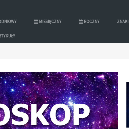
ODNIOWY
MIESIĘCZNY
ROCZNY
ZNAKI
RTYKUŁY