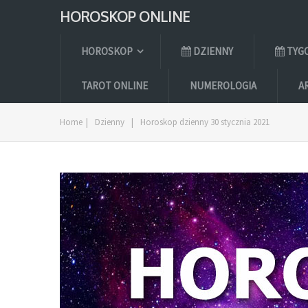
HOROSKOP ONLINE
HOROSKOP
DZIENNY
TYG
TAROT ONLINE
NUMEROLOGIA
A
Home
|
Dzienny
|
Horoskop dzienny 30 stycznia 2021