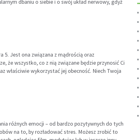
ularnym dbaniu o siebie i o swój układ nerwowy, gdyż
a 5. Jest ona związana z mądrością oraz
 że wszystko, co z nią związane będzie przynosić Ci
oraz właściwie wykorzystać jej obecność. Niech Twoja
ania różnych emocji – od bardzo pozytywnych do tych
osobów na to, by rozładować stres. Możesz zrobić to
cach, oglądając film, medytując lub w jeszcze inny,