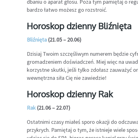
dbaniu o aparat głosu. Poza tym pamiętaj o reg
bardzo łatwo możesz go rozstroić.
Horoskop dzienny Bliźnięta
Bliźnięta
(21.05 – 20.06)
Dzisiaj Twoim szczęśliwym numerem będzie cyfr
gromadzeniem doświadczeń. Miej więc na uwadze,
korzystne skutki, jeśli tylko zdołasz zauważyć 
wewnętrzna siła Cię nie zawiedzie!
Horoskop dzienny Rak
Rak
(21.06 – 22.07)
Ostatnimi czasy miałeś sporo okazji do odczuw
przykrych. Pamiętaj o tym, że istnieje wiele sp
udając się do SPA, biorąc gorącą kąpiel przy świe