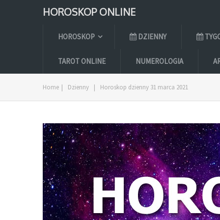
HOROSKOP ONLINE
HOROSKOP
DZIENNY
TYG
TAROT ONLINE
NUMEROLOGIA
A
Home
|
Dzienny
|
Horoskop dzienny 31 marca 2021