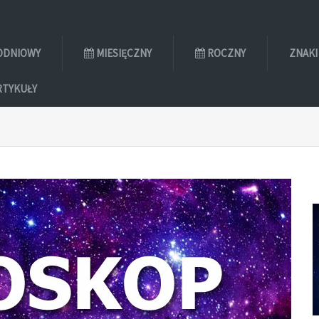
ODNIOWY
MIESIĘCZNY
ROCZNY
ZNAKI
RTYKUŁY