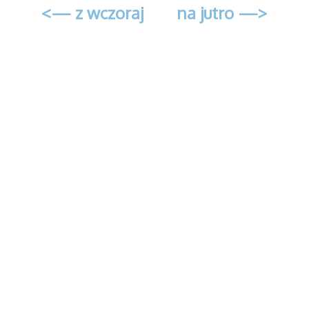
<— z wczoraj
na jutro —>