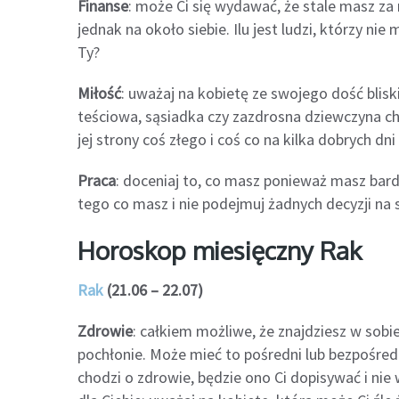
Finanse
: może Ci się wydawać, że stale masz za
jednak na około siebie. Ilu jest ludzi, którzy nie 
Ty?
Miłość
: uważaj na kobietę ze swojego dość blisk
teściowa, sąsiadka czy zazdrosna dziewczyna ch
jej strony coś złego i coś co na kilka dobrych dn
Praca
: doceniaj to, co masz ponieważ masz bard
tego co masz i nie podejmuj żadnych decyzji na
Horoskop miesięczny Rak
Rak
(21.06 – 22.07)
Zdrowie
: całkiem możliwe, że znajdziesz w sobie
pochłonie. Może mieć to pośredni lub bezpośredn
chodzi o zdrowie, będzie ono Ci dopisywać i ni