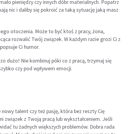
 mało pieniędzy czy innych dóbr materialnych. Popatrz
mają nic i daliby się pokroić za taką sytuację jaką masz
iego otoczenia. Może to być ktoś z pracy, żona,
cąca rozwalić Twój związek. W każdym razie grozi Ci z
i popsuje Ci humor.
zo dużo! Nie kombinuj póki co z pracą, trzymaj się
 szybko czy pod wpływem emocji.
 nowy talent czy też pasję, która bez reszty Cię
i związek z Twoją pracą lub wykształceniem. Jeśli
e widać tu żadnych większych problemów. Dobra rada