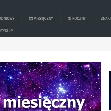
ODNIOWY
MIESIĘCZNY
ROCZNY
ZNAKI
RTYKUŁY