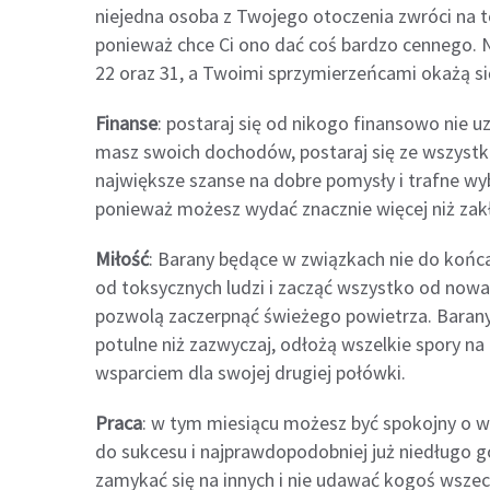
niejedna osoba z Twojego otoczenia zwróci na to
ponieważ chce Ci ono dać coś bardzo cennego. N
22 oraz 31, a Twoimi sprzymierzeńcami okażą si
Finanse
: postaraj się od nikogo finansowo nie uz
masz swoich dochodów, postaraj się ze wszystki
największe szanse na dobre pomysły i trafne wy
ponieważ możesz wydać znacznie więcej niż zak
Miłość
: Barany będące w związkach nie do końca
od toksycznych ludzi i zacząć wszystko od nowa
pozwolą zaczerpnąć świeżego powietrza. Barany
potulne niż zazwyczaj, odłożą wszelkie spory na 
wsparciem dla swojej drugiej połówki.
Praca
: w tym miesiącu możesz być spokojny o w
do sukcesu i najprawdopodobniej już niedługo go
zamykać się na innych i nie udawać kogoś wsze