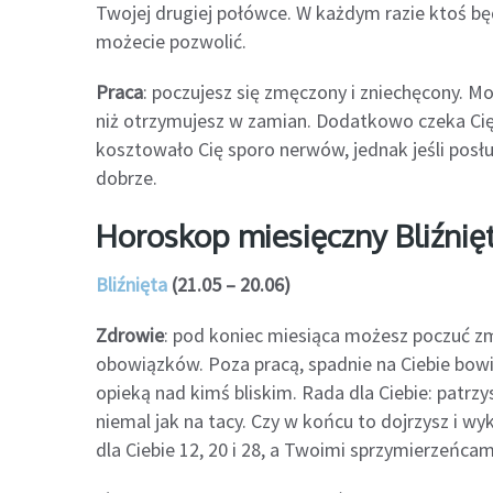
Twojej drugiej połówce. W każdym razie ktoś bę
możecie pozwolić.
Praca
: poczujesz się zmęczony i zniechęcony. Mo
niż otrzymujesz w zamian. Dodatkowo czeka Cię 
kosztowało Cię sporo nerwów, jednak jeśli pos
dobrze.
Horoskop miesięczny Bliźnię
Bliźnięta
(21.05 – 20.06)
Zdrowie
: pod koniec miesiąca możesz poczuć zm
obowiązków. Poza pracą, spadnie na Ciebie bo
opieką nad kimś bliskim. Rada dla Ciebie: patrzy
niemal jak na tacy. Czy w końcu to dojrzysz i 
dla Ciebie 12, 20 i 28, a Twoimi sprzymierzeńcami