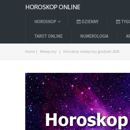
HOROSKOP ONLINE
HOROSKOP
DZIENNY
TYG
TAROT ONLINE
NUMEROLOGIA
A
Home
|
Miesięczny
|
Horoskop miesięczny grudzień 2020