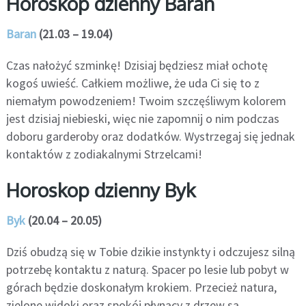
Horoskop dzienny Baran
Baran
(21.03 – 19.04)
Czas nałożyć szminkę! Dzisiaj będziesz miał ochotę
kogoś uwieść. Całkiem możliwe, że uda Ci się to z
niemałym powodzeniem! Twoim szczęśliwym kolorem
jest dzisiaj niebieski, więc nie zapomnij o nim podczas
doboru garderoby oraz dodatków. Wystrzegaj się jednak
kontaktów z zodiakalnymi Strzelcami!
Horoskop dzienny Byk
Byk
(20.04 – 20.05)
Dziś obudzą się w Tobie dzikie instynkty i odczujesz silną
potrzebę kontaktu z naturą. Spacer po lesie lub pobyt w
górach będzie doskonałym krokiem. Przecież natura,
zielone widoki oraz spokój płynący z drzew są