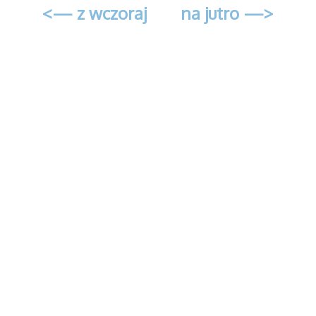
<— z wczoraj
na jutro —>