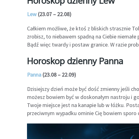
Horoskop dzienny Lew
Lew
(23.07 – 22.08)
Całkiem możliwe, że ktoś z bliskich strasznie To
zrobisz, to niebawem spadną na Ciebie niemałe
Bądź więc twardy i postaw granice. W razie pro
Horoskop dzienny Panna
Panna
(23.08 – 22.09)
Dzisiejszy dzień może być dość zmienny jeśli ch
możesz bowiem być w doskonałym nastroju i goto
Twoje miejsce jest na kanapie lub w łóżku. Posta
przeciwnym wypadku ominie Cię bowiem sporo 