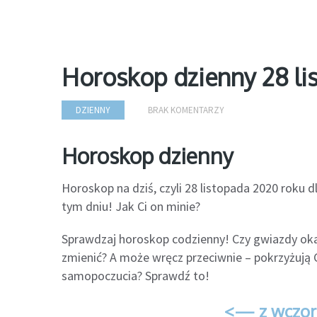
Horoskop dzienny 28 li
DZIENNY
BRAK KOMENTARZY
Horoskop dzienny
Horoskop na dziś, czyli 28 listopada 2020 roku 
tym dniu! Jak Ci on minie?
Sprawdzaj horoskop codzienny! Czy gwiazdy oka
zmienić? A może wręcz przeciwnie – pokrzyżują C
samopoczucia? Sprawdź to!
<— z wczor