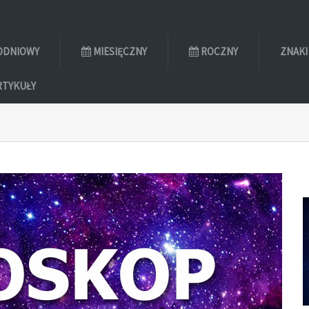
ODNIOWY
MIESIĘCZNY
ROCZNY
ZNAKI
RTYKUŁY