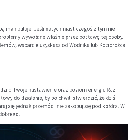
bą manipuluje. Jeśli natychmiast czegoś z tym nie
 problemy wywołane właśnie przez postawę tej osoby.
blemów, wsparcie uzyskasz od Wodnika lub Koziorożca.
odzi o Twoje nastawienie oraz poziom energii. Raz
wy do działania, by po chwili stwierdzić, że dziś
raj się jednak przemóc i nie zakopuj się pod kołdrą. W
dobrego.