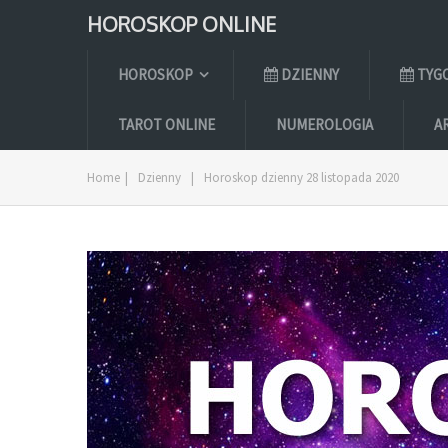
HOROSKOP ONLINE
HOROSKOP
DZIENNY
TYG
TAROT ONLINE
NUMEROLOGIA
A
Home
|
Dzienny
|
Horoskop dzienny 28 listopada 2020