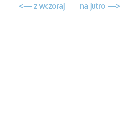
<— z wczoraj
na jutro —>