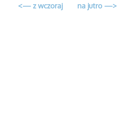
<— z wczoraj
na jutro —>