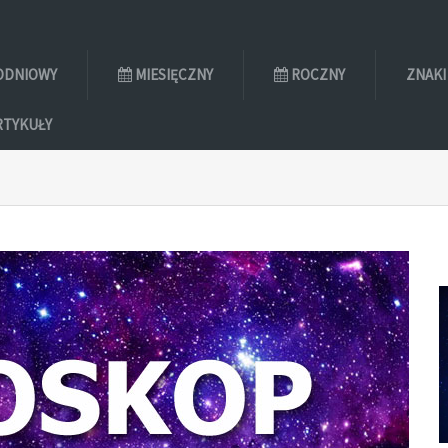
ODNIOWY
MIESIĘCZNY
ROCZNY
ZNAKI
RTYKUŁY