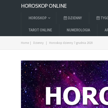
HOROSKOP ONLINE
HOROSKOP
DZIENNY
TYG
TAROT ONLINE
NUMEROLOGIA
A
Home
|
Dzienny
|
Horoskop dzienny 7 grudnia 2020