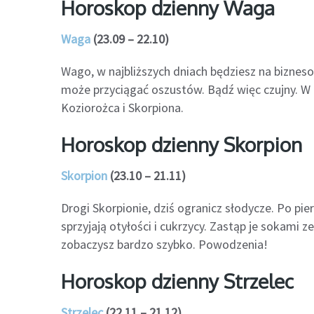
Horoskop dzienny Waga
Waga
(23.09 – 22.10)
Wago, w najbliższych dniach będziesz na biznes
może przyciągać oszustów. Bądź więc czujny. W r
Koziorożca i Skorpiona.
Horoskop dzienny Skorpion
Skorpion
(23.10 – 21.11)
Drogi Skorpionie, dziś ogranicz słodycze. Po pi
sprzyjają otyłości i cukrzycy. Zastąp je sokami
zobaczysz bardzo szybko. Powodzenia!
Horoskop dzienny Strzelec
Strzelec
(22.11 – 21.12)