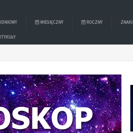
ODNIOWY
MIESIĘCZNY
ROCZNY
ZNAKI
RTYKUŁY