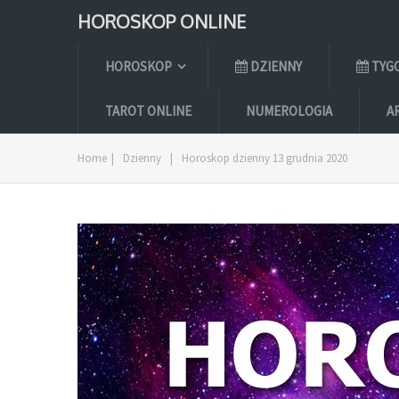
HOROSKOP ONLINE
HOROSKOP
DZIENNY
TYG
TAROT ONLINE
NUMEROLOGIA
A
Home
|
Dzienny
|
Horoskop dzienny 13 grudnia 2020