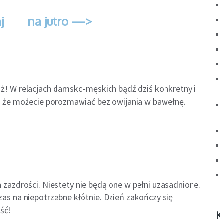
j
na jutro —>
tuż! W relacjach damsko-męskich bądź dziś konkretny i
o, że możecie porozmawiać bez owijania w bawełnę.
 zazdrości. Niestety nie będą one w pełni uzasadnione.
czas na niepotrzebne kłótnie. Dzień zakończy się
ość!