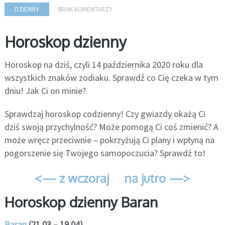
DZIENNY
BRAK KOMENTARZY
Horoskop dzienny
Horoskop na dziś, czyli 14 października 2020 roku dla
wszystkich znaków zodiaku. Sprawdź co Cię czeka w tym
dniu! Jak Ci on minie?
Sprawdzaj horoskop codzienny! Czy gwiazdy okażą Ci
dziś swoją przychylność? Może pomogą Ci coś zmienić? A
może wręcz przeciwnie – pokrzyżują Ci plany i wpłyną na
pogorszenie się Twojego samopoczucia? Sprawdź to!
<— z wczoraj
na jutro —>
Horoskop dzienny Baran
Baran
(21.03 – 19.04)