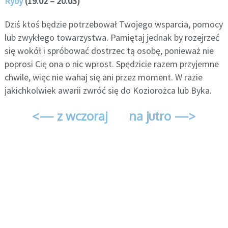
Ryby
(19.02 – 20.03)
Dziś ktoś będzie potrzebował Twojego wsparcia, pomocy
lub zwykłego towarzystwa. Pamiętaj jednak by rozejrzeć
się wokół i spróbować dostrzec tą osobę, ponieważ nie
poprosi Cię ona o nic wprost. Spędzicie razem przyjemne
chwile, więc nie wahaj się ani przez moment. W razie
jakichkolwiek awarii zwróć się do Koziorożca lub Byka.
<— z wczoraj
na jutro —>