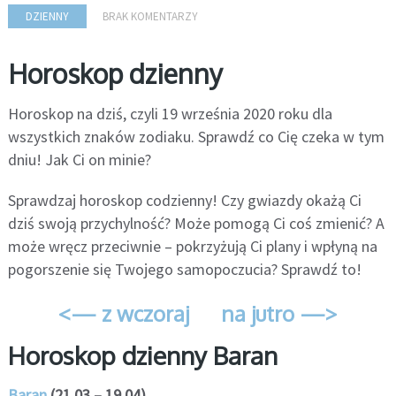
DZIENNY
BRAK KOMENTARZY
Horoskop dzienny
Horoskop na dziś, czyli 19 września 2020 roku dla
wszystkich znaków zodiaku. Sprawdź co Cię czeka w tym
dniu! Jak Ci on minie?
Sprawdzaj horoskop codzienny! Czy gwiazdy okażą Ci
dziś swoją przychylność? Może pomogą Ci coś zmienić? A
może wręcz przeciwnie – pokrzyżują Ci plany i wpłyną na
pogorszenie się Twojego samopoczucia? Sprawdź to!
<— z wczoraj
na jutro —>
Horoskop dzienny Baran
Baran
(21.03 – 19.04)