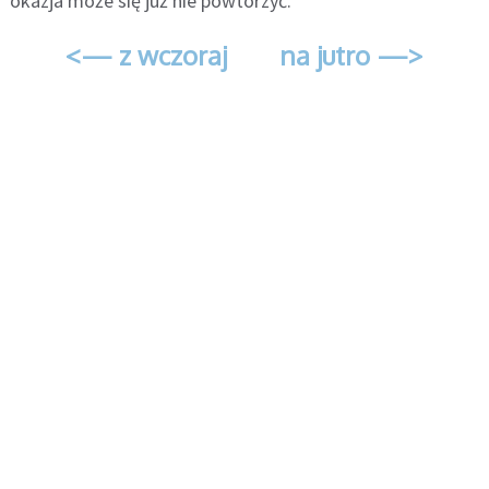
okazja może się już nie powtórzyć.
<— z wczoraj
na jutro —>