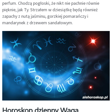
perfum. Chodzą pogłoski, że nikt nie pachnie równie
pięknie, jak Ty. Strzałem w dziesiątkę będą również
zapachy z nutą jaśminu, gorzkiej pomarańczy i
mandarynek z drzewem sandałowym.
Horoskop dzienny Waga